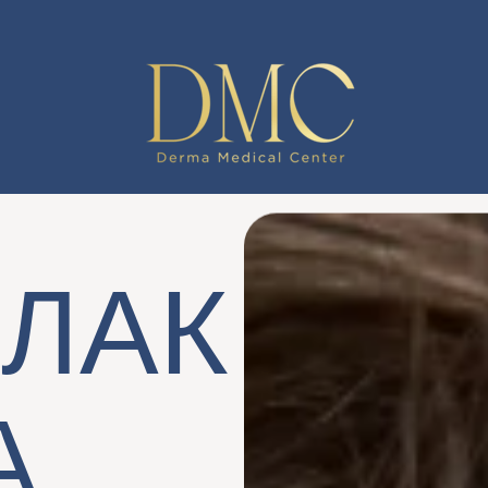
ЛАК
А,