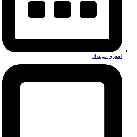
احجزي موعدك