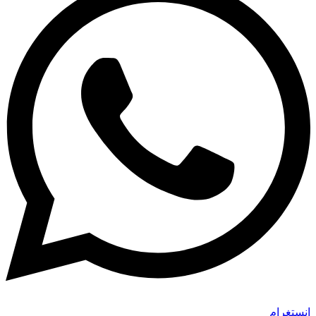
إنستغرام