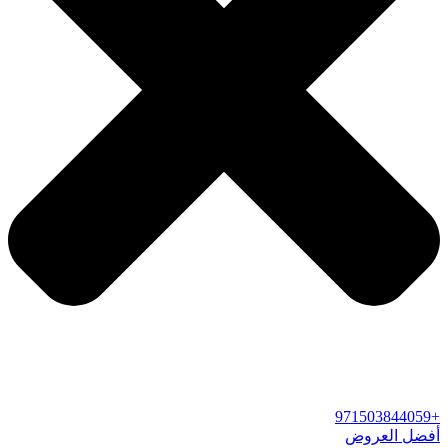
+971503844059
أفضل العروض