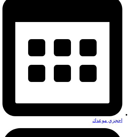
احجزي موعدك