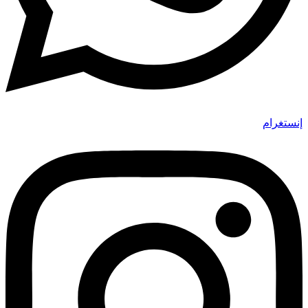
إنستغرام